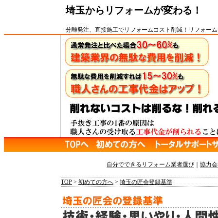
埼玉からリフォームが変わる！
分離発注
、
直接施工
で
リフォーム
コスト削減
！
リフォーム
自分でできるリフォーム業者選び
｜
協力会
TOP
>
初めての方へ
>
埼玉の匠会登録基準