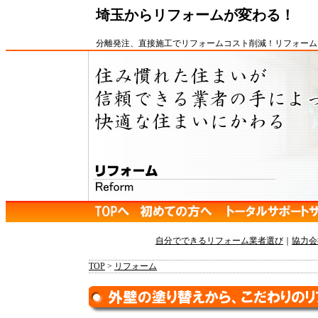
埼玉からリフォームが変わる！
分離発注
、
直接施工
で
リフォーム
コスト削減
！
リフォーム
自分でできるリフォーム業者選び
｜
協力会
TOP
>
リフォーム